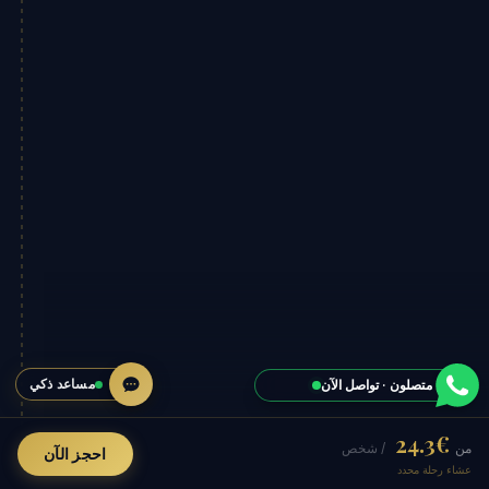
مساعد ذكي
نحن متصلون · تواصل الآن
€24.3
من
/ شخص
احجز الآن
عشاء رحلة محدد