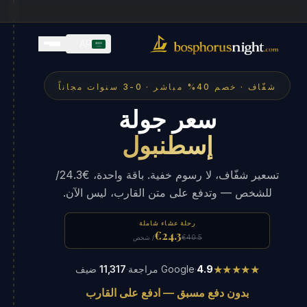
AR
شفّاف · خصم 40% مباشر · 0-3 سنوات مجاناً
سعر جولة
إسطنبول
تسعير شفّاف، لا رسوم خفية. باقة واحدة، €24.3/
للشخص — وتدفع على متن القارب، ليس الآن.
رحلة عشاء شاملة
€24.3
€40.5
/ شخص
★★★★★
4.9
·
Google مراجعة
·
11,317
ضيف
بدون دفع مسبق — ادفع على القارب