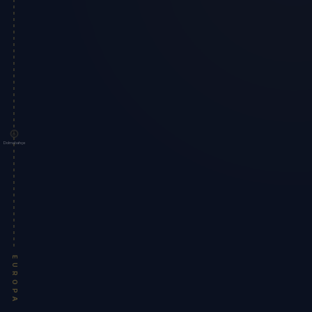
Dolmabahçe
EUROPA