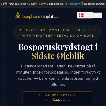
+90 850 840 49 69
|
⭐
4.9★
Bedømmelse
|
Telegram
|
🗓 Booking samme dag
|
DA
RESERVATION SAMME DAG · BEKRÆFTET
PÅ FÅ MINUTTER · BETALING OM BORD
Bosporuskrydstogt i
Sidste Øjeblik
Tilgængelighed for i aften, bekræftet på få
minutter. Ingen forudbetaling, ingen forudtrykt
voucher — bare kom til anløbsbroen og nyd
aftenen.
ALL-IN MIDDAGSKRYDSTOGT
€24.3
€40.5
/ person