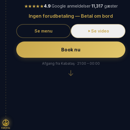
★★★★★
4.9
·
Google anmeldelser
·
11,317
gæster
Ingen forudbetaling — Betal om bord
Se menu
Se video
Book nu
Afgang fra Kabataş · 21:00 – 00:00
Kabataş