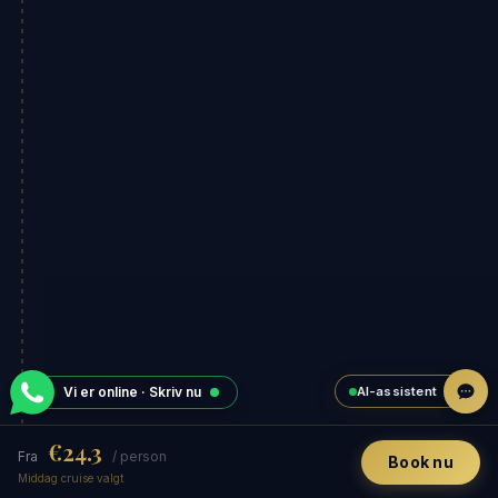
AI-assistent
Vi er online · Skriv nu
€24.3
Fra
/ person
Book nu
Middag cruise valgt