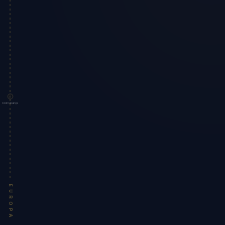
Dolmabahçe
EUROPA