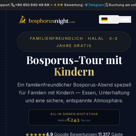
|
+90 850 840 49 69
|
⭐
4.9★
Bewertung
|
Telegram
|
🗓 Buchung am selben T
DE
FAMILIENFREUNDLICH · HALAL · 0–3
JAHRE GRATIS
Bosporus-Tour mit
Kindern
Ein familienfreundlicher Bosporus-Abend speziell
für Familien mit Kindern — Essen, Unterhaltung
und eine sichere, entspannte Atmosphäre.
ALL-IN DINNER-BOOTSTOUR
€24.3
€40.5
/ Person
★★★★★
4.9
·
Google Bewertungen
·
11,317
Gäste