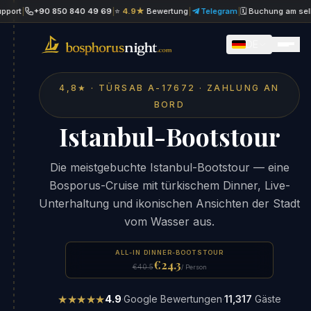
+90 850 840 49 69
|
⭐
4.9★
Bewertung
|
Telegram
|
🗓 Buchung am selben Ta
DE
4,8★ · TÜRSAB A-17672 · ZAHLUNG AN
BORD
Istanbul-Bootstour
Die meistgebuchte Istanbul-Bootstour — eine
Bosporus-Cruise mit türkischem Dinner, Live-
Unterhaltung und ikonischen Ansichten der Stadt
vom Wasser aus.
ALL-IN DINNER-BOOTSTOUR
€24.3
€40.5
/ Person
★★★★★
4.9
·
Google Bewertungen
·
11,317
Gäste