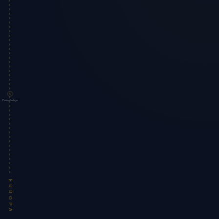
Dolmabahçe
EUROPA