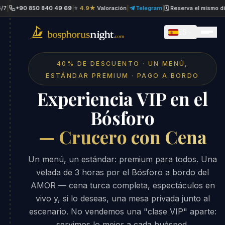
+90 850 840 49 69
|
⭐
4.9★
Valoración
|
Telegram
|
🗓 Reserva el mismo día
|
W
ES
40% DE DESCUENTO · UN MENÚ,
ESTÁNDAR PREMIUM · PAGO A BORDO
Experiencia VIP en el
Bósforo
— Crucero con Cena
Un menú, un estándar: premium para todos. Una
velada de 3 horas por el Bósforo a bordo del
AMOR — cena turca completa, espectáculos en
vivo y, si lo deseas, una mesa privada junto al
escenario. No vendemos una "clase VIP" aparte:
servimos lo mejor a cada huésped.