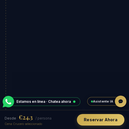
Asistente IA
Estamos en línea · Chatea ahora
€24.3
Desde
/ persona
Reservar Ahora
Cena Crucero seleccionado