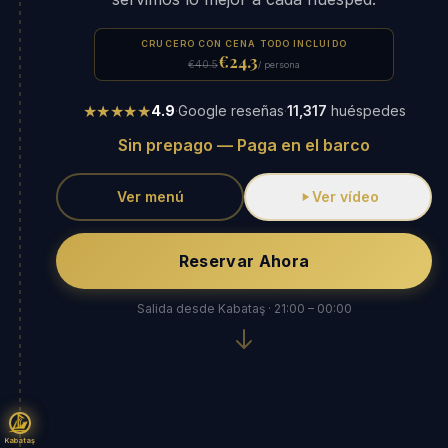
CRUCERO CON CENA TODO INCLUIDO
€24.3
€40.5
/ persona
★★★★★
4.9
·
Google reseñas
·
11,317
huéspedes
Sin prepago — Paga en el barco
Ver menú
Ver vídeo
Reservar Ahora
Salida desde Kabataş · 21:00 – 00:00
Kabataş