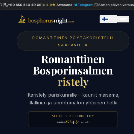
90 850 840 49 69
|
⭐
4.9★
Arvosana
|
Telegram
|
🗓 Saman päivän varaus
|
Wh
FI
ROMANTTINEN PÖYTÄKORISTELU
SAATAVILLA
Romanttinen
Bosporinsalmen
ristely
Iltaristely pariskunnille – kauniit maisema,
illallinen ja unohtumaton yhteinen hetki
ALL-IN-ILLALLISRISTEILY
€24.3
€40.5
/ henkilö