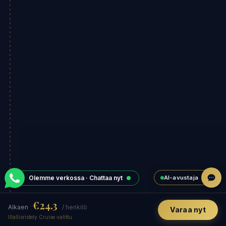
AI-avustaja
Olemme verkossa · Chattaa nyt
€24.3
Alkaen
/ henkilö
Varaa nyt
Illallisristely Cruise valittu