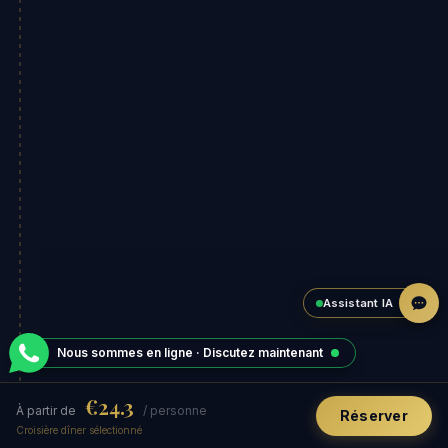
Assistant IA
Nous sommes en ligne · Discutez maintenant
€24.3
À partir de
/ personne
Réserver
Croisière dîner sélectionné