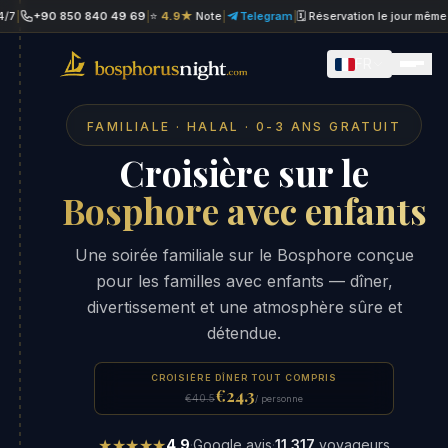
+90 850 840 49 69
|
⭐
4.9★
Note
|
Telegram
|
🗓 Réservation le jour même
|
Wh
FR
FAMILIALE · HALAL · 0-3 ANS GRATUIT
Croisière sur le
Bosphore avec enfants
Une soirée familiale sur le Bosphore conçue
pour les familles avec enfants — dîner,
divertissement et une atmosphère sûre et
détendue.
CROISIÈRE DÎNER TOUT COMPRIS
€24.3
€40.5
/ personne
★★★★★
4.9
·
Google avis
·
11,317
voyageurs