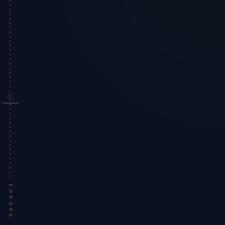
Dolmabahçe
EUROPE