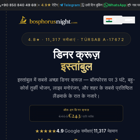
850 840 49 69
|
⭐
4.9★
रेटिंग
|
Telegram
|
🗓 उसी दिन बुकिंग
|
WhatsApp
|
💳 नाव पर भुगतान 
HI
4.8★ · 11,317 समीक्षाएं · TÜRSAB A-17672
डिनर क्रूज़
इस्तांबुल
इस्तांबुल में सबसे अच्छा डिनर क्रूज़ — बॉस्फोरस पर 3 घंटे, बहु-
कोर्स तुर्की भोजन, लाइव मनोरंजन, और शहर के सबसे प्रतिष्ठित
लैंडमार्क के रात के नजारे।
ऑल-इन डिनर क्रूज़
€24.3
€40.5
/ प्रति व्यक्ति
★★★★★
4.9
·
Google समीक्षाएं
·
11,317
मेहमान