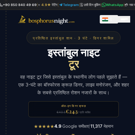
 850 840 49 69
|
⭐
4.9★
रेटिंग
|
Telegram
|
🗓 उसी दिन बुकिंग
|
WhatsApp
|
💳 नाव पर भुगता
HI
प्रतिष्ठित इस्तांबुल शाम · 3 घंटे · डिनर शामिल
इस्तांबुल नाइट
टूर
वह नाइट टूर जिसे इस्तांबुल के स्थानीय लोग पहले सुझाते हैं —
एक 3-घंटे का बॉस्फोरस क्रूज़ डिनर, लाइव मनोरंजन, और शहर
के सबसे प्रतिष्ठित रोशन नजारों के साथ।
ऑल-इन डिनर क्रूज़
€24.3
€40.5
/ प्रति व्यक्ति
★★★★★
4.9
·
Google समीक्षाएं
·
11,317
मेहमान