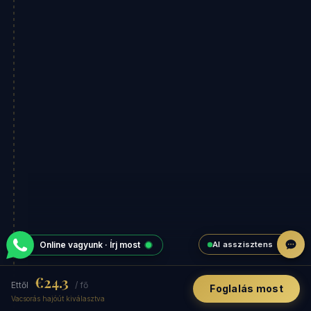
AI asszisztens
Online vagyunk · Írj most
€24.3
Ettől
/ fő
Foglalás most
Vacsorás hajóút kiválasztva