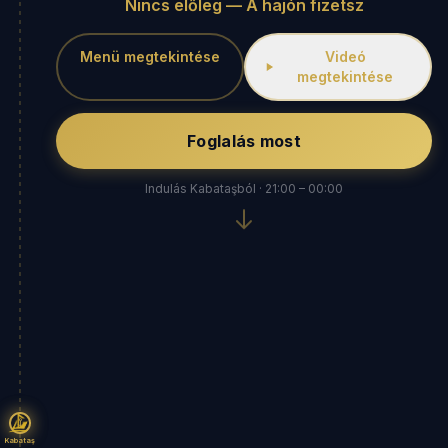
Nincs előleg — A hajón fizetsz
Menü megtekintése
Videó
megtekintése
Foglalás most
Indulás Kabataşból · 21:00 – 00:00
Kabataş