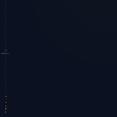
Dolmabahçe
EURÓPA