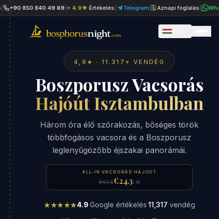
90 850 840 49 69
|
⭐
4.9★
Értékelés
|
Telegram
|
🗓 Aznapi foglalás
|
WhatsAp
HU
4,9★ · 11.317+ VENDÉG
Boszporusz Vacsorás
Hajóút Isztambulban
Három óra élő szórakozás, bőséges török
többfogásos vacsora és a Boszporusz
leglenyűgözőbb éjszakai panorámái.
ALL-IN VACSORÁS HAJÓÚT
€24.3
€40.5
/ fő
★★★★★
4.9
·
Google értékelés
·
11,317
vendég