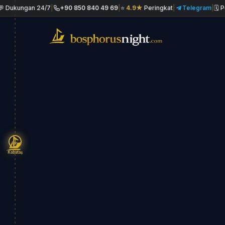
n 24/7
|
+90 850 840 49 69
|
⭐
4.9★
Peringkat
|
Telegram
|
🗓 Pemesanan 
Kabataş