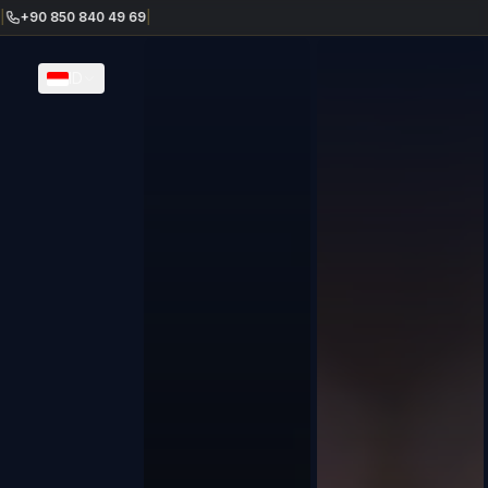
0 840 49 69
|
ID