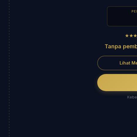
PE
★★
Tanpa pemb
Lihat M
Keber