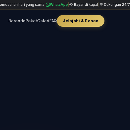
hari yang sama
|
WhatsApp
|
💳 Bayar di kapal
|
💬 Dukungan 24/7
|
+90 85
Beranda
Paket
Galeri
FAQ
Jelajahi & Pesan