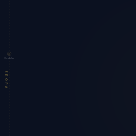
Dolmabahçe
EROPA