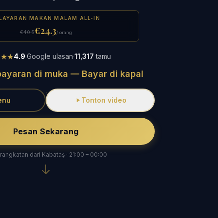
LAYARAN MAKAN MALAM ALL-IN
€24.3
€40.5
/ orang
★★★
4.9
·
Google ulasan
·
11,317
tamu
ayaran di muka — Bayar di kapal
enu
Tonton video
Pesan Sekarang
angkatan dari Kabataş · 21:00 – 00:00