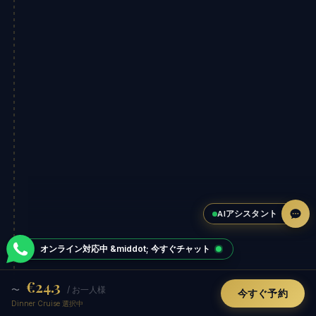
AIアシスタント
オンライン対応中 &middot; 今すぐチャット
€24.3
〜
/ お一人様
今すぐ予約
Dinner Cruise 選択中