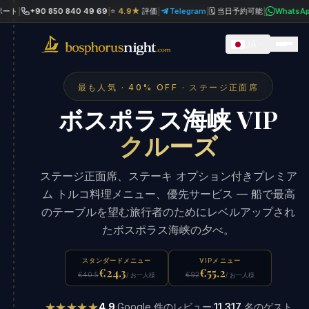
+90 850 840 49 69
|
⭐
4.9★
評価
|
Telegram
|
🗓 当日予約可能
|
WhatsApp
|
💳
JA
最も人気 · 40% OFF · ステージ正面席
ボスポラス海峡 VIP
クルーズ
ステージ正面席、ステーキ オプション付きプレミア
ム トルコ料理メニュー、優先サービス — 船で最高
のテーブルを望む旅行者のためにレベルアップされ
たボスポラス海峡の夕べ。
スタンダードメニュー
VIPメニュー
€24.3
€55.2
€40.5
€92
/ お一人様
/ お一人様
★★★★★
4.9
·
Google 件のレビュー
·
11,317
名のゲスト