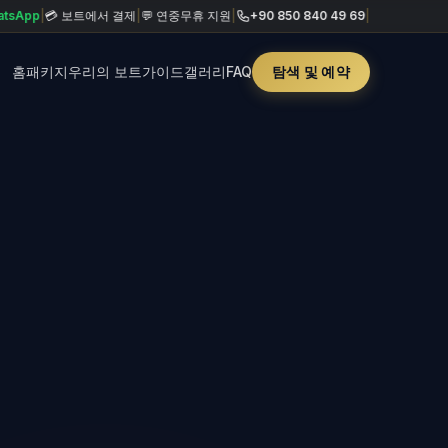
💳 보트에서 결제
|
💬 연중무휴 지원
|
+90 850 840 49 69
|
홈
패키지
우리의 보트
가이드
갤러리
FAQ
탐색 및 예약