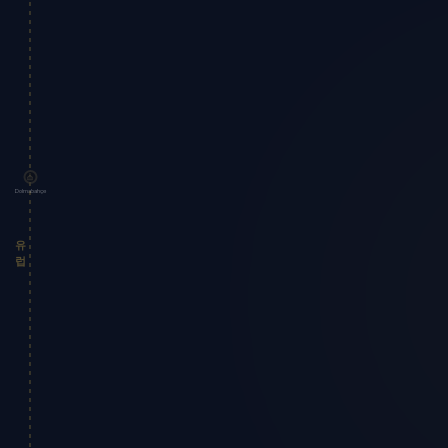
Dolmabahçe
유럽