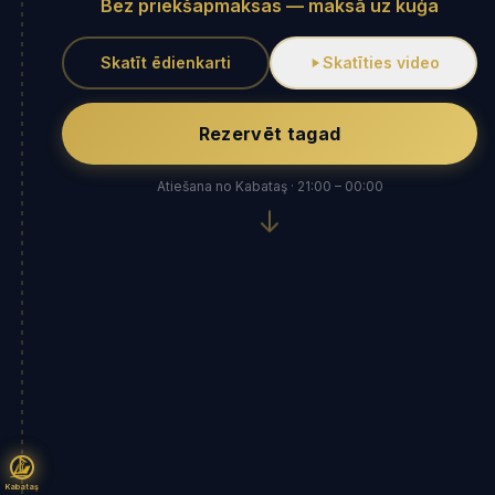
Bez priekšapmaksas — maksā uz kuģa
Skatīt ēdienkarti
Skatīties video
Rezervēt tagad
Atiešana no Kabataş · 21:00 – 00:00
Kabataş