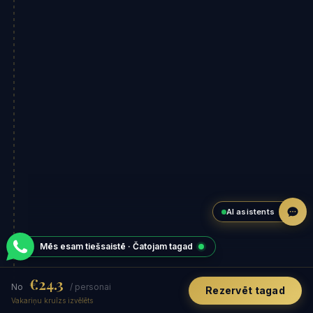
AI asistents
Mēs esam tiešsaistē · Čatojam tagad
€24.3
No
/ personai
Rezervēt tagad
Vakariņu kruīzs izvēlēts