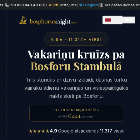
90 850 840 49 69
|
⭐
4.9★
Vērtējums
|
Telegram
|
🗓 Tās pašas dienas rezervāci
LV
4,9★ · 11 317+ VIESI
Vakariņu kruīzs pa
Bosforu Stambulā
Trīs stundas ar dzīvu izklaidi, dāsnas turku
vairāku ēdienu vakariņas un visiespaidīgākie
nakts skati pa Bosforu.
ALL-IN VAKARIŅU KRUĪZS
€24.3
€40.5
/ personai
★★★★★
4.9
·
Google atsauksmes
·
11,317
viesu