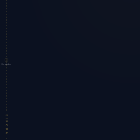
Dolmabahçe
EIROPA