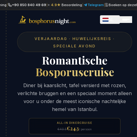
90 850 840 49 69
|
⭐
4.9★
Beoordeling
|
Telegram
|
🗓 Boeken op dezelfde dag
|
NL
VERJAARDAG · HUWELIJKSREIS ·
SPECIALE AVOND
Romantische
Bosporuscruise
Diner bij kaarslicht, tafel versierd met rozen,
verlichte bruggen en een speciaal moment alleen
voor u onder de meest iconische nachtelijke
hemel van Istanbul.
ALL-IN DINERCRUISE
€24.3
€40.5
/ persoon