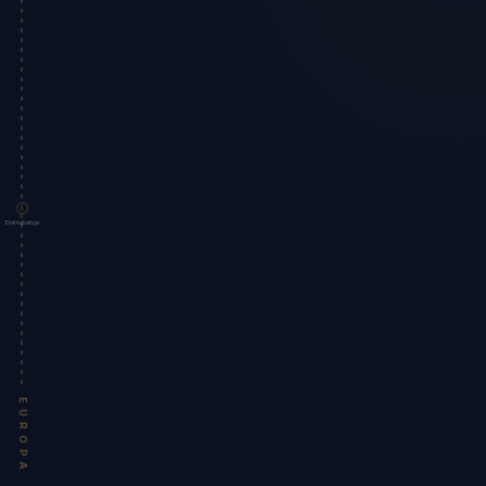
Dolmabahçe
EUROPA