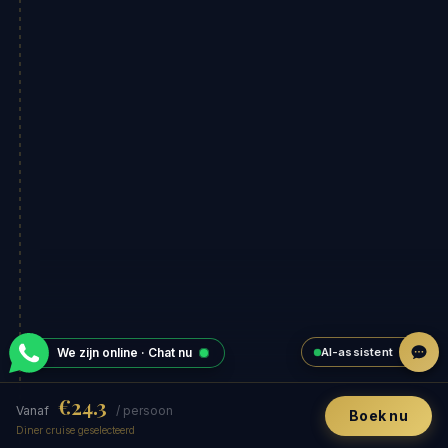
AI-assistent
We zijn online · Chat nu
€24.3
Vanaf
/ persoon
Boek nu
Diner cruise geselecteerd