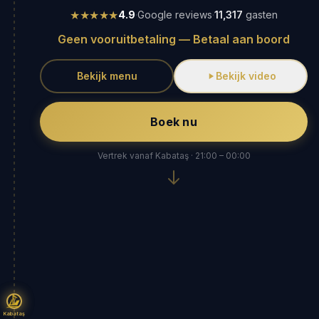
★★★★★
4.9
·
Google reviews
·
11,317
gasten
Geen vooruitbetaling — Betaal aan boord
Bekijk menu
Bekijk video
Boek nu
Vertrek vanaf Kabataş · 21:00 – 00:00
Kabataş