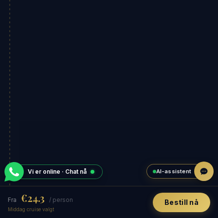
AI-assistent
Vi er online · Chat nå
€24.3
Fra
/ person
Bestill nå
Middag cruise valgt