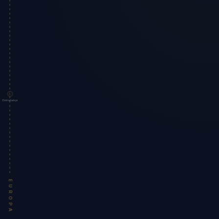
Dolmabahçe
EUROPA