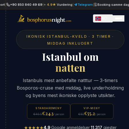
+90 850 840 49 69
|
⭐
4.9★
Vurdering
|
Telegram
|
🗓 Booking samme dag
|
W
NO
IKONISK ISTANBUL-KVELD · 3 TIMER ·
MIDDAG INKLUDERT
Istanbul om
natten
Istanbuls mest anbefalte natttur — 3-timers
Bosporos-cruise med middag, live underholdning
og byens mest ikoniske opplyste utsikter.
STANDARDMENY
VIP-MENY
€24.3
€55.2
€40.5
€92
/ person
/ person
★★★★★
4.9
·
Google anmeldelser
·
11,317
gjester