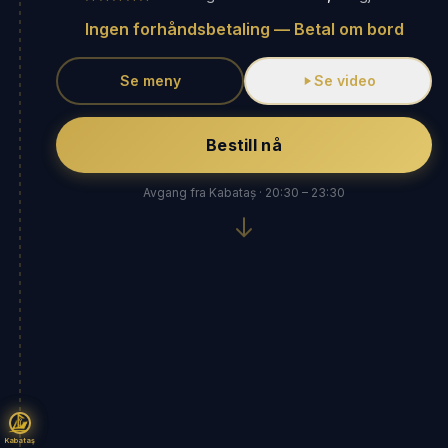
Ingen forhåndsbetaling — Betal om bord
Se meny
Se video
Bestill nå
Avgang fra Kabataș · 20:30 – 23:30
Kabataş