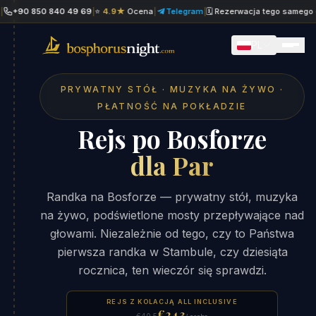
0 850 840 49 69
|
⭐
4.9★
Ocena
|
Telegram
|
🗓 Rezerwacja tego samego dnia
|
PL
PRYWATNY STÓŁ · MUZYKA NA ŻYWO ·
PŁATNOŚĆ NA POKŁADZIE
Rejs po Bosforze
dla Par
Randka na Bosforze — prywatny stół, muzyka
na żywo, podświetlone mosty przepływające nad
głowami. Niezależnie od tego, czy to Państwa
pierwsza randka w Stambule, czy dziesiąta
rocznica, ten wieczór się sprawdzi.
REJS Z KOLACJĄ ALL INCLUSIVE
€24.3