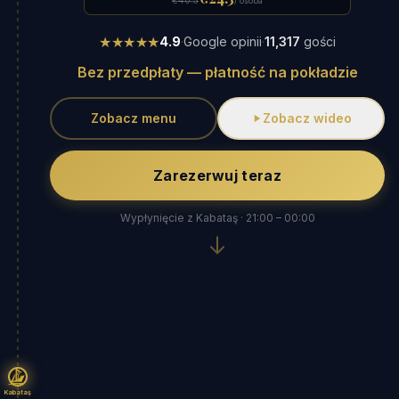
€40.5
/ osoba
★★★★★
4.9
·
Google opinii
·
11,317
gości
Bez przedpłaty — płatność na pokładzie
Zobacz menu
Zobacz wideo
Zarezerwuj teraz
Wypłynięcie z Kabataş · 21:00 – 00:00
Kabataş