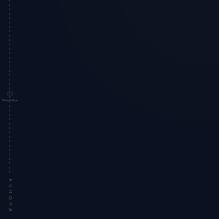
Dolmabahçe
EUROPA