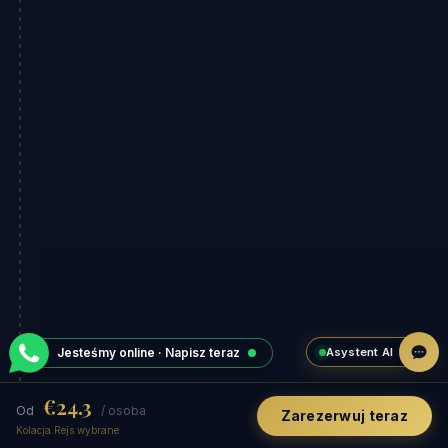
Asystent AI
Jesteśmy online · Napisz teraz
€24.3
Od
/ osoba
Zarezerwuj teraz
Kolacja Rejs wybrane