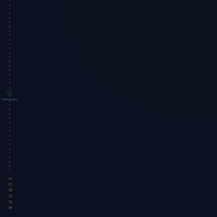
Dolmabahçe
EUROPA