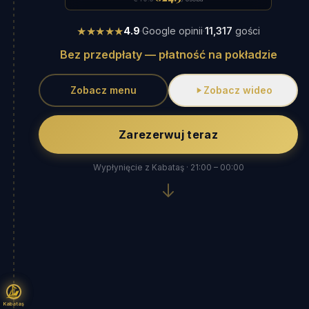
★★★★★
4.9
·
Google opinii
·
11,317
gości
Bez przedpłaty — płatność na pokładzie
Zobacz menu
Zobacz wideo
Zarezerwuj teraz
Wypłynięcie z Kabataş · 21:00 – 00:00
Kabataş