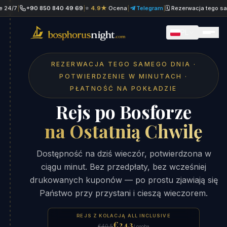
+90 850 840 49 69
|
⭐
4.9★
Ocena
|
Telegram
|
🗓 Rezerwacja tego samego d
PL
REZERWACJA TEGO SAMEGO DNIA ·
POTWIERDZENIE W MINUTACH ·
PŁATNOŚĆ NA POKŁADZIE
Rejs po Bosforze
na Ostatnią Chwilę
Dostępność na dziś wieczór, potwierdzona w
ciągu minut. Bez przedpłaty, bez wcześniej
drukowanych kuponów — po prostu zjawiają się
Państwo przy przystani i cieszą wieczorem.
REJS Z KOLACJĄ ALL INCLUSIVE
€24.3
€40.5
/ osoba