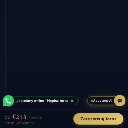
Asystent AI
Jesteśmy online · Napisz teraz
€24.3
Od
/ osoba
Zarezerwuj teraz
Kolacja Rejs wybrane