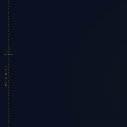
Dolmabahçe
EUROPA