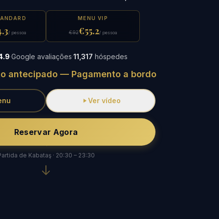
TANDARD
MENU VIP
.3
€55.2
€92
/ pessoa
/ pessoa
4.9
·
Google avaliações
·
11,317
hóspedes
o antecipado — Pagamento a bordo
enu
Ver vídeo
Reservar Agora
Partida de Kabataş · 20:30 – 23:30