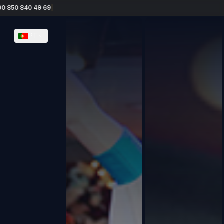
 49 69
|
PT