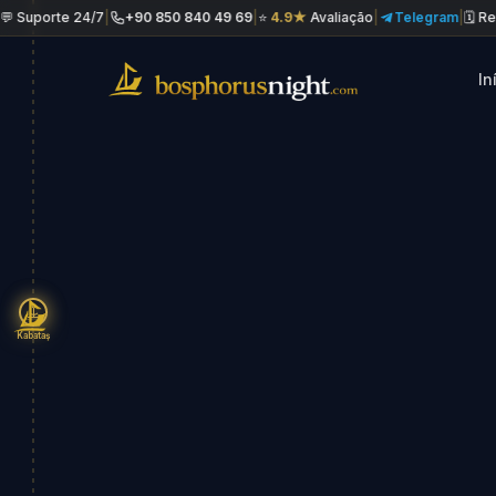
 24/7
|
+90 850 840 49 69
|
⭐
4.9★
Avaliação
|
Telegram
|
🗓 Reserva no 
In
Kabataş