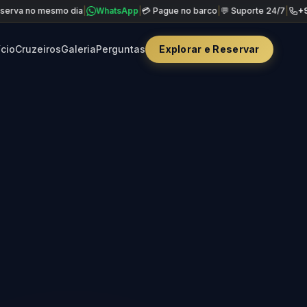
mesmo dia
|
WhatsApp
|
💳 Pague no barco
|
💬 Suporte 24/7
|
+90 850 840
ício
Cruzeiros
Galeria
Perguntas
Explorar e Reservar