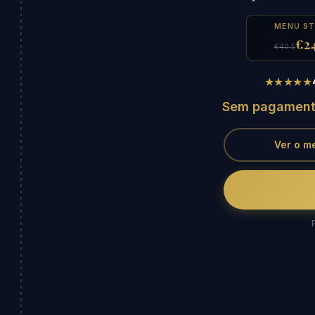
MENU S
€24
€40.5
★★★★★
Sem pagament
Ver o m