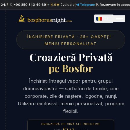
+90 850 840 49 69
|
⭐
4.9★
Evaluare
|
Telegram
|
🗓 Rezervare în aceeași zi
|
RO
ÎNCHIRIERE PRIVATĂ · 25+ OASPEȚI ·
MENIU PERSONALIZAT
Croazieră Privată
pe Bosfor
Închiriați întregul vapor pentru grupul
dumneavoastră — sărbători de familie, cine
corporate, zile de naștere, logodne, nunți.
Utilizare exclusivă, meniu personalizat, program
flexibil.
CROAZIERĂ CU CINĂ ALL INCLUSIVE
€24.3