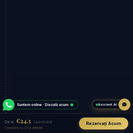
Asistent AI
Suntem online · Discută acum
€24.3
De la
/ persoană
Rezervați Acum
Croazieră cu Cină selectat