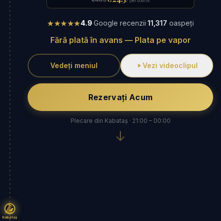
€40.5
/ persoană
★★★★★
4.9
·
Google recenzii
·
11,317
oaspeți
Fără plată în avans — Plata pe vapor
Vedeți meniul
Vezi videoclipul
Rezervați Acum
Plecare din Kabataș · 21:00 – 00:00
Kabataş