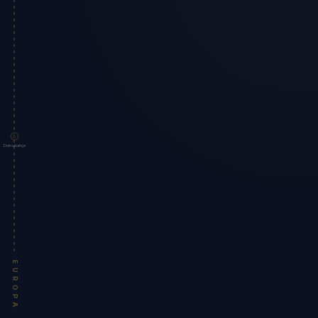
Dolmabahçe
EUROPA