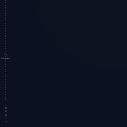
Dolmabahçe
EURÓPA