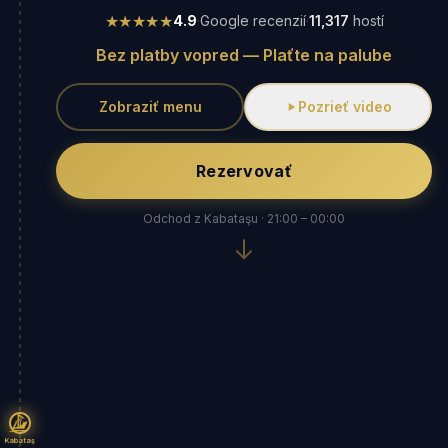
★★★★★
4.9
·
Google recenzií
·
11,317
hostí
Bez platby vopred — Plaťte na palube
Zobraziť menu
Pozrieť video
Rezervovať
Odchod z Kabataşu · 21:00 – 00:00
Kabataş