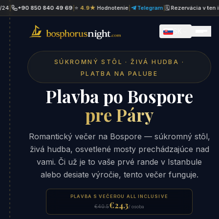
+90 850 840 49 69
|
⭐
4.9★
Hodnotenie
|
Telegram
|
🗓 Rezervácia v ten istý de
SK
SÚKROMNÝ STÔL · ŽIVÁ HUDBA ·
PLATBA NA PALUBE
Plavba po Bospore
pre Páry
Romantický večer na Bospore — súkromný stôl,
živá hudba, osvetlené mosty prechádzajúce nad
vami. Či už je to vaše prvé rande v Istanbule
alebo desiate výročie, tento večer funguje.
PLAVBA S VEČEROU ALL INCLUSIVE
€24.3
€40.5
/ osoba