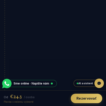
AI asistent
Sme online · Napíšte nám
€24.3
Od
/ osoba
Rezervovať
Plavba s večerou vybrané