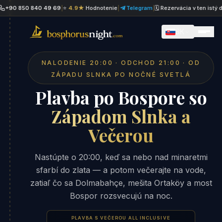
 850 840 49 69
|
⭐
4.9★
Hodnotenie
|
Telegram
|
🗓 Rezervácia v ten istý deň
|
SK
NALODENIE 20:00 · ODCHOD 21:00 · OD
ZÁPADU SLNKA PO NOČNÉ SVETLÁ
Plavba po Bospore so
Západom Slnka a
Večerou
Nastúpte o 20:00, keď sa nebo nad minaretmi
sfarbí do zlata — a potom večerajte na vode,
zatiaľ čo sa Dolmabahçe, mešita Ortaköy a most
Bospor rozsvecujú na noc.
PLAVBA S VEČEROU ALL INCLUSIVE