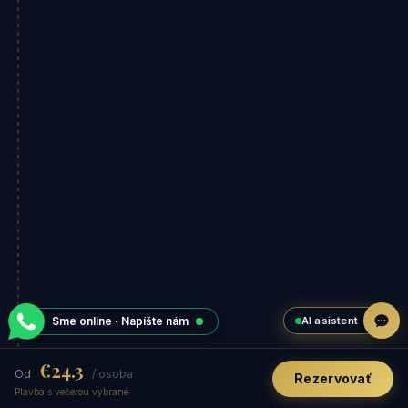
AI asistent
Sme online · Napíšte nám
€24.3
Od
/ osoba
Rezervovať
Plavba s večerou vybrané