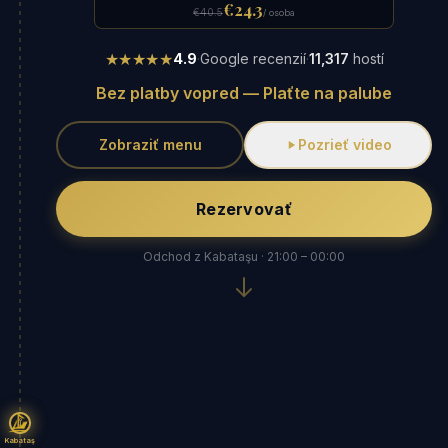
€24.3
€40.5
/ osoba
★★★★★
4.9
·
Google recenzií
·
11,317
hostí
Bez platby vopred — Plaťte na palube
Zobraziť menu
Pozrieť video
Rezervovať
Odchod z Kabataşu · 21:00 – 00:00
Kabataş