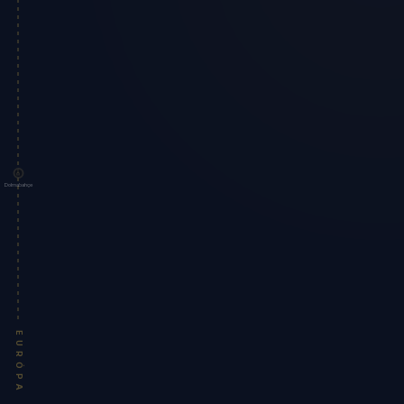
Dolmabahçe
EURÓPA