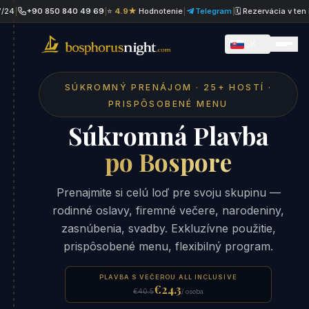
+90 850 840 49 69
|
⭐
4.9★
Hodnotenie
|
Telegram
|
🗓 Rezervácia v ten istý de
SK
SÚKROMNÝ PRENÁJOM · 25+ HOSTÍ ·
PRISPÔSOBENÉ MENU
Súkromná Plavba
po Bospore
Prenajmite si celú loď pre svoju skupinu —
rodinné oslavy, firemné večere, narodeniny,
zasnúbenia, svadby. Exkluzívne použitie,
prispôsobené menu, flexibilný program.
PLAVBA S VEČEROU ALL INCLUSIVE
€24.3
€40.5
/ osoba