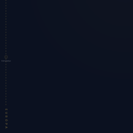
Dolmabahçe
EURÓPA