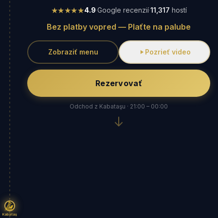
★★★★★
4.9
·
Google recenzií
·
11,317
hostí
Bez platby vopred — Plaťte na palube
Zobraziť menu
Pozrieť video
Rezervovať
Odchod z Kabataşu · 21:00 – 00:00
Kabataş