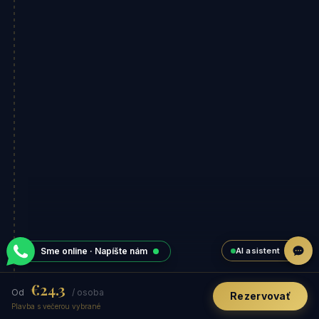
AI asistent
Sme online · Napíšte nám
€24.3
Od
/ osoba
Rezervovať
Plavba s večerou vybrané