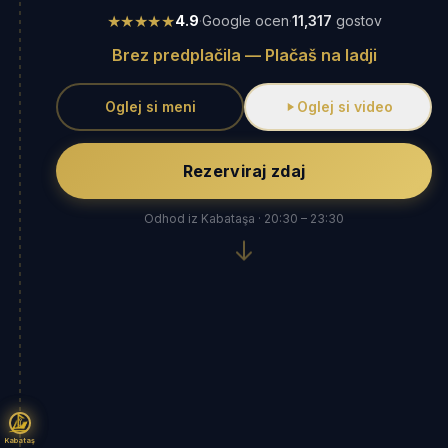
★★★★★
4.9
·
Google ocen
·
11,317
gostov
Brez predplačila — Plačaš na ladji
Oglej si meni
Oglej si video
Rezerviraj zdaj
Odhod iz Kabataşa · 20:30 – 23:30
Kabataş