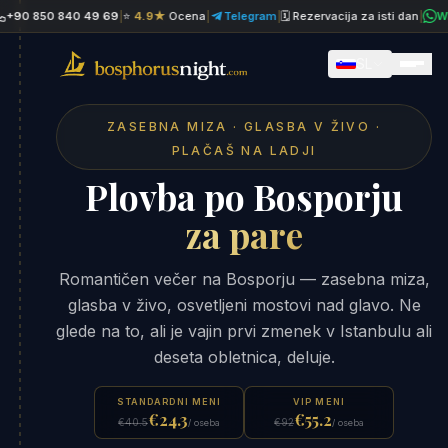
850 840 49 69
|
⭐
4.9★
Ocena
|
Telegram
|
🗓 Rezervacija za isti dan
|
WhatsA
SL
ZASEBNA MIZA · GLASBA V ŽIVO ·
PLAČAŠ NA LADJI
Plovba po Bosporju
za pare
Romantičen večer na Bosporju — zasebna miza,
glasba v živo, osvetljeni mostovi nad glavo. Ne
glede na to, ali je vajin prvi zmenek v Istanbulu ali
deseta obletnica, deluje.
STANDARDNI MENI
VIP MENI
€24.3
€55.2
€40.5
€92
/ oseba
/ oseba