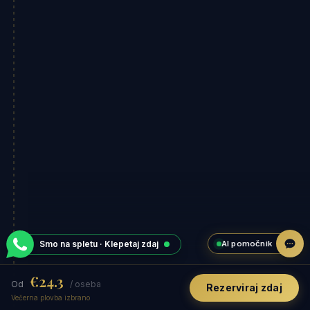
AI pomočnik
Smo na spletu · Klepetaj zdaj
€24.3
Od
/ oseba
Rezerviraj zdaj
Večerna plovba izbrano