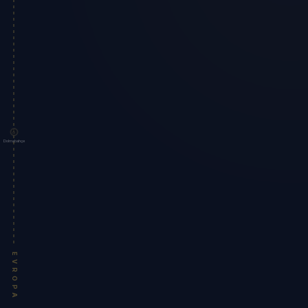
Dolmabahçe
EVROPA