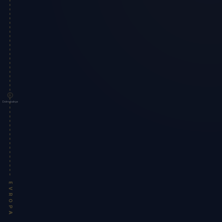
Dolmabahçe
EVROPA