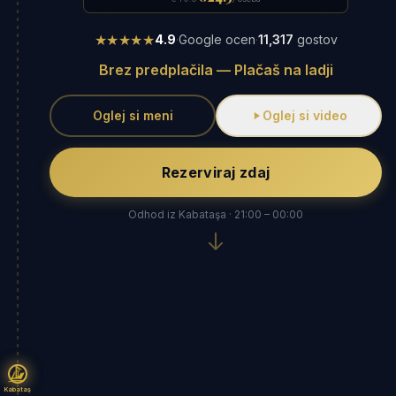
★★★★★
4.9
·
Google ocen
·
11,317
gostov
Brez predplačila — Plačaš na ladji
Oglej si meni
Oglej si video
Rezerviraj zdaj
Odhod iz Kabataşa · 21:00 – 00:00
Kabataş