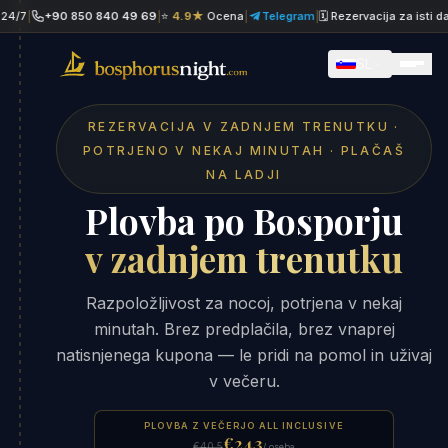
+90 850 840 49 69
|
⭐
4.9★
Ocena
|
Telegram
|
🗓 Rezervacija za isti dan
|
W
SL
REZERVACIJA V ZADNJEM TRENUTKU ·
POTRJENO V NEKAJ MINUTAH · PLAČAŠ
NA LADJI
Plovba po Bosporju
v zadnjem trenutku
Razpoložljivost za nocoj, potrjena v nekaj
minutah. Brez predplačila, brez vnaprej
natisnjenega kupona — le pridi na pomol in uživaj
v večeru.
PLOVBA Z VEČERJO ALL INCLUSIVE
€24.3
€40.5
/ oseba