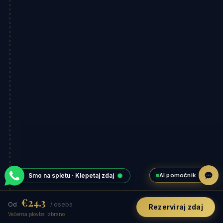
AI pomočnik
Smo na spletu · Klepetaj zdaj
€24.3
Od
/ oseba
Rezerviraj zdaj
Večerna plovba izbrano