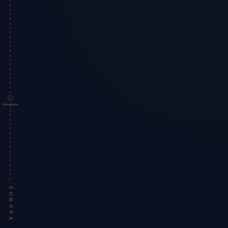
Dolmabahçe
EUROPA