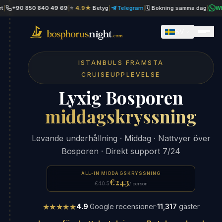
+90 850 840 49 69
|
⭐
4.9★
Betyg
|
Telegram
|
🗓 Bokning samma dag
|
WhatsA
SV
ISTANBULS FRÄMSTA
CRUISEUPPLEVELSE
Lyxig Bosporen
middagskryssning
Levande underhållning · Middag · Nattvyer över
Bosporen · Direkt support 7/24
ALL-IN MIDDAGSKRYSSNING
€24.3
€40.5
/ person
★★★★★
4.9
·
Google recensioner
·
11,317
gäster