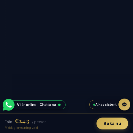
AI-assistent
Vi är online · Chatta nu
€24.3
Från
/ person
Boka nu
Middag kryssning vald