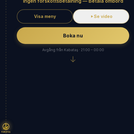
Ingen förskottsbetalning — Betala ombord
Visa meny
Se video
Boka nu
Avgång från Kabataş · 21:00 – 00:00
Kabataş