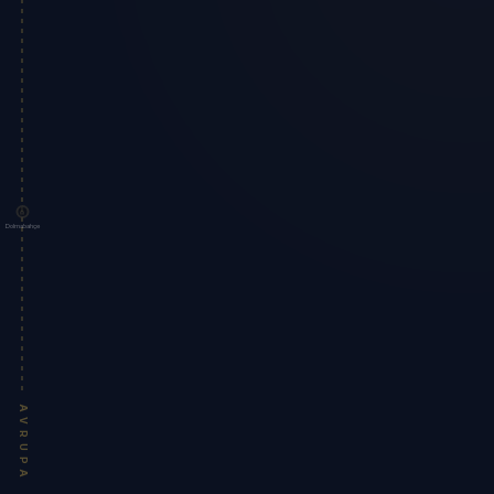
Dolmabahçe
AVRUPA