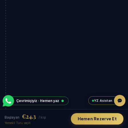
YZ Asistan
Çevrimiçiyiz · Hemen yaz
€24.3
Başlayan
/ kişi
Hemen Rezerve Et
Yemekli Turu seçili