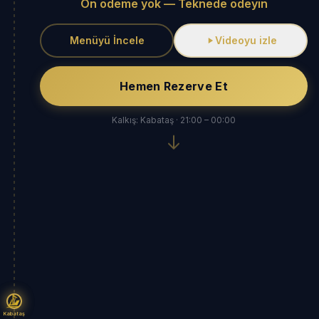
Ön ödeme yok — Teknede ödeyin
Menüyü İncele
Videoyu izle
Hemen Rezerve Et
Kalkış: Kabataş · 21:00 – 00:00
Kabataş