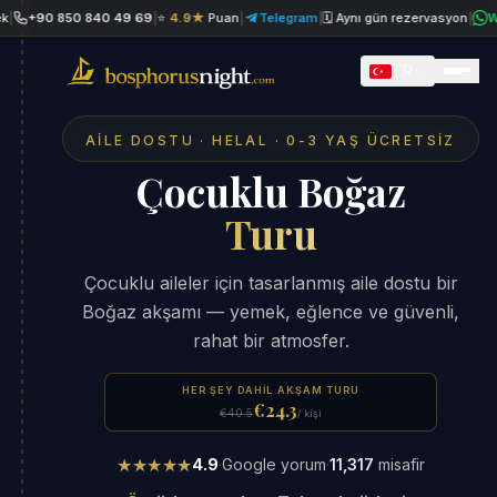
90 850 840 49 69
|
⭐
4.9★
Puan
|
Telegram
|
🗓 Aynı gün rezervasyon
|
Whats
TR
AILE DOSTU · HELAL · 0-3 YAŞ ÜCRETSIZ
Çocuklu Boğaz
Turu
Çocuklu aileler için tasarlanmış aile dostu bir
Boğaz akşamı — yemek, eğlence ve güvenli,
rahat bir atmosfer.
HER ŞEY DAHIL AKŞAM TURU
€24.3
€40.5
/ kişi
★★★★★
4.9
·
Google yorum
·
11,317
misafir