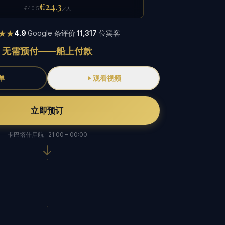
€24.3
€40.5
／人
★★
4.9
·
Google 条评价
·
11,317
位宾客
无需预付——船上付款
单
观看视频
立即预订
卡巴塔什启航 · 21:00 – 00:00