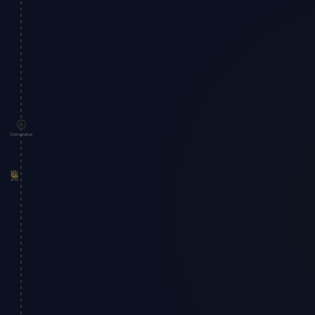
Dolmabahçe
欧洲