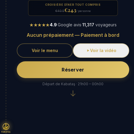
CROISIÈRE DÎNER TOUT COMPRIS
€24.3
€40.5
/ personne
★★★★★
4.9
·
Google avis
·
11,317
voyageurs
Aucun prépaiement — Paiement à bord
Voir le menu
Voir la vidéo
Réserver
Départ de Kabataş · 21h00 – 00h00
Kabataş