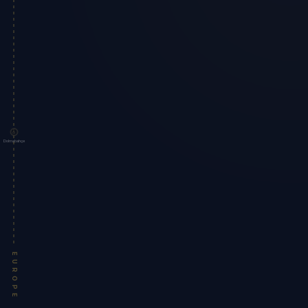
Dolmabahçe
EUROPE