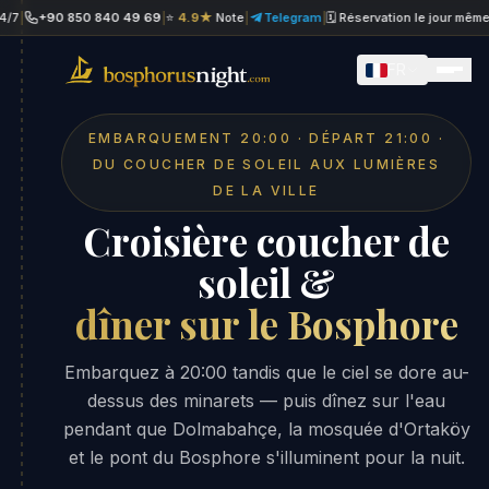
+90 850 840 49 69
|
⭐
4.9★
Note
|
Telegram
|
🗓 Réservation le jour même
|
Wh
FR
EMBARQUEMENT 20:00 · DÉPART 21:00 ·
DU COUCHER DE SOLEIL AUX LUMIÈRES
DE LA VILLE
Croisière coucher de
soleil &
dîner sur le Bosphore
Embarquez à 20:00 tandis que le ciel se dore au-
dessus des minarets — puis dînez sur l'eau
pendant que Dolmabahçe, la mosquée d'Ortaköy
et le pont du Bosphore s'illuminent pour la nuit.