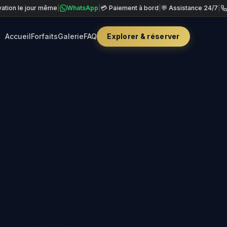
our même
|
WhatsApp
|
💳 Paiement à bord
|
💬 Assistance 24/7
|
+90 850 8
Accueil
Forfaits
Galerie
FAQ
Explorer & réserver