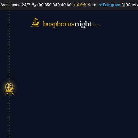
e 24/7
|
+90 850 840 49 69
|
⭐
4.9★
Note
|
Telegram
|
🗓 Réservation le j
Kabataş