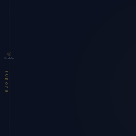
Dolmabahçe
EUROPE