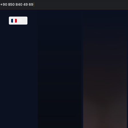
40 49 69
|
FR