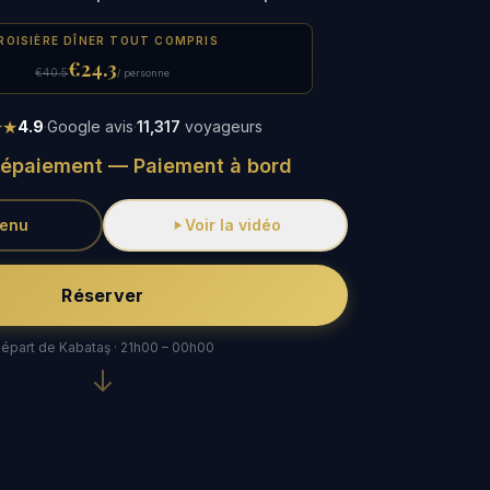
ROISIÈRE DÎNER TOUT COMPRIS
€24.3
€40.5
/ personne
★★
4.9
·
Google avis
·
11,317
voyageurs
épaiement — Paiement à bord
menu
Voir la vidéo
Réserver
épart de Kabataş · 21h00 – 00h00