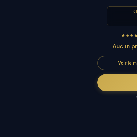
C
★★★
Aucun pr
Voir le 
D