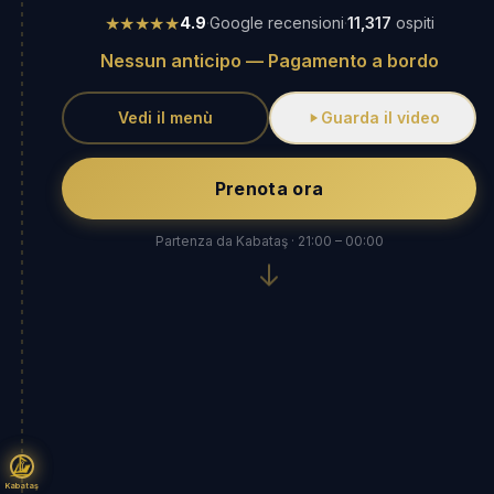
★★★★★
4.9
·
Google recensioni
·
11,317
ospiti
Nessun anticipo — Pagamento a bordo
Vedi il menù
Guarda il video
Prenota ora
Partenza da Kabataş · 21:00 – 00:00
Kabataş