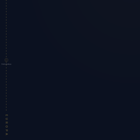
Dolmabahçe
EUROPA