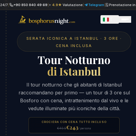
+90 850 840 49 69
|
⭐
4.9★
Valutazione
|
Telegram
|
🗓 Prenotazione in giorna
IT
SERATA ICONICA A ISTANBUL · 3 ORE ·
CENA INCLUSA
Tour Notturno
di Istanbul
Il tour notturno che gli abitanti di Istanbul
raccomandano per primo — un tour di 3 ore sul
Bosforo con cena, intrattenimento dal vivo e le
vedute illuminate più iconiche della città.
CROCIERA CON CENA TUTTO INCLUSO
€24.3
€40.5
/ persona