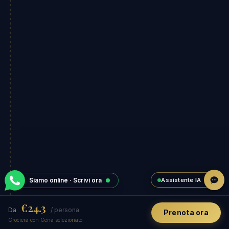
Assistente IA
Siamo online · Scrivi ora
€24.3
Da
/ persona
Prenota ora
Crociera con Cena selezionato