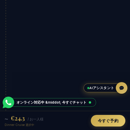
AIアシスタント
オンライン対応中 &middot; 今すぐチャット
€24.3
〜
/ お一人様
今すぐ予約
Dinner Cruise 選択中