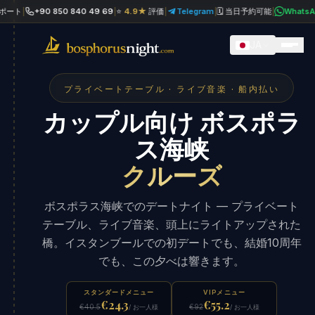
|
+90 850 840 49 69
|
⭐
4.9★
評価
|
Telegram
|
🗓 当日予約可能
|
WhatsApp
|

JA
プライベートテーブル · ライブ音楽 · 船内払い
カップル向け ボスポラ
ス海峡
クルーズ
ボスポラス海峡でのデートナイト — プライベート
テーブル、ライブ音楽、頭上にライトアップされた
橋。イスタンブールでの初デートでも、結婚10周年
でも、この夕べは響きます。
スタンダードメニュー
VIPメニュー
€24.3
€55.2
€40.5
€92
/ お一人様
/ お一人様