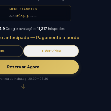
MENU STANDARD
€24.3
€40.5
/ pessoa
4.9
·
Google avaliações
·
11,317
hóspedes
o antecipado — Pagamento a bordo
enu
Ver vídeo
Reservar Agora
Partida de Kabataş · 20:30 – 23:30