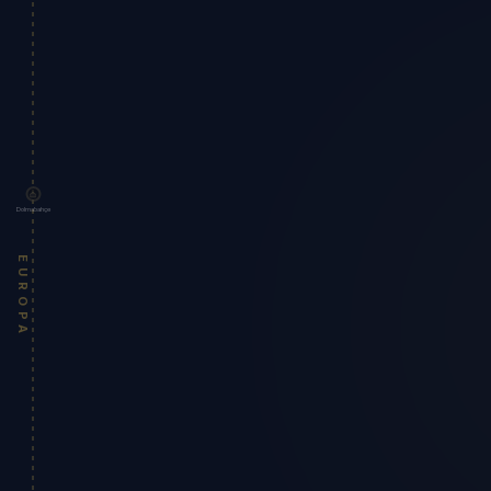
Dolmabahçe
EUROPA