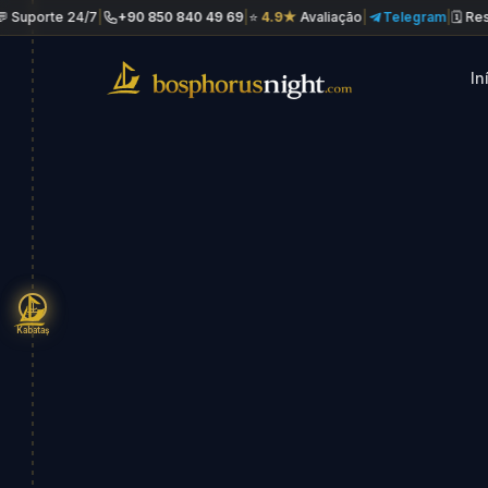
 24/7
|
+90 850 840 49 69
|
⭐
4.9★
Avaliação
|
Telegram
|
🗓 Reserva no 
In
Kabataş