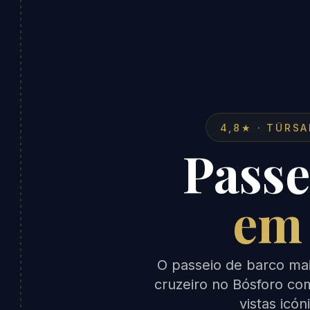
4,8★ · TÜRS
Passe
em
O passeio de barco mai
cruzeiro no Bósforo co
vistas icón