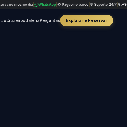
mesmo dia
|
WhatsApp
|
💳 Pague no barco
|
💬 Suporte 24/7
|
+90 850 840
ício
Cruzeiros
Galeria
Perguntas
Explorar e Reservar