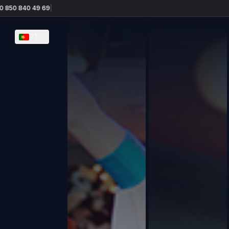
 49 69
|
PT