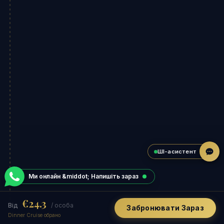
ШІ-асистент
Ми онлайн &middot; Напишіть зараз
€24.3
Від
/ особа
Забронювати Зараз
Dinner Cruise обрано