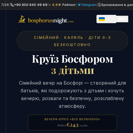
+90 850 840 49 69
|
⭐
4.9★
Рейтинг
|
Telegram
|
🗓 Бронювання в день від
UK
СІМЕЙНИЙ · ХАЛЯЛЬ · ДІТИ 0-3
БЕЗКОШТОВНО
Круїз Босфором
з дітьми
Сімейний вечір на Босфорі — створений для
батьків, які подорожують з дітьми і хочуть
вечерю, розваги та безпечну, розслаблену
атмосферу.
ВЕЧЕРЯ-КРУЇЗ «ВСЕ ВКЛЮЧЕНО»
€24.3
€40.5
/ особа