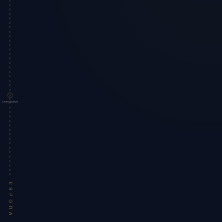
Dolmabahçe
ЄВРОПА