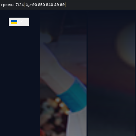
4
|
+90 850 840 49 69
|
UK