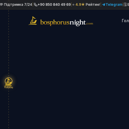
а 7/24
|
+90 850 840 49 69
|
⭐
4.9★
Рейтинг
|
Telegram
|
🗓 Бронювання 
Го
Kabataş