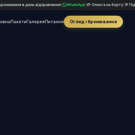
в день відправлення
|
WhatsApp
|
💳 Оплата на борту
|
💬 Підтримка 7/2
ловна
Пакети
Галерея
Питання
Огляд і бронювання