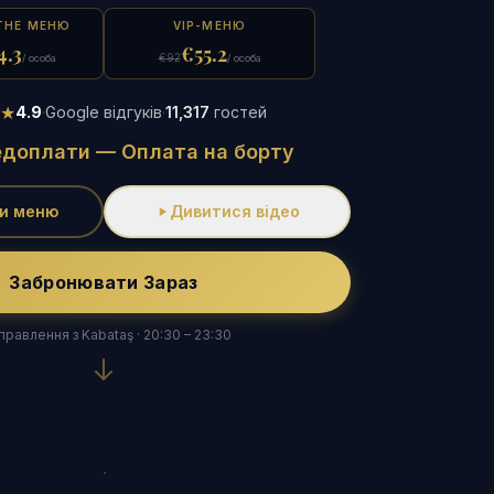
ТНЕ МЕНЮ
VIP-МЕНЮ
4.3
€55.2
€92
/ особа
/ особа
★★
4.9
·
Google відгуків
·
11,317
гостей
едоплати — Оплата на борту
и меню
Дивитися відео
Забронювати Зараз
правлення з Kabataş · 20:30 – 23:30