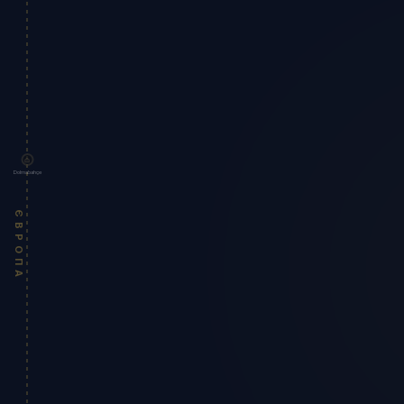
Dolmabahçe
ЄВРОПА