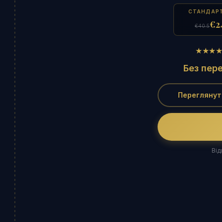
СТАНДАР
€2
€40.5
★★★
Без пер
Переглянут
Від