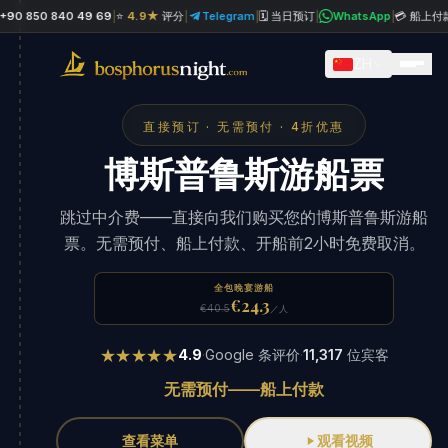
 850 840 49 69
|
⭐
4.9★
评分
|
Telegram
|
🗓 当日预订
|
WhatsApp
|
💳 船上付款
|

ZH
直接预订 · 无需预付 · 4折优惠
博斯普鲁斯游船票
跳过中介费——直接向我们购买您的博斯普鲁斯游船
票。无需预付、船上付款、开船前2小时免费取消。
全包晚宴游船
€24.3
€40.5
／人
★★★★★
4.9
·
Google 条评价
·
11,317
位宾客
无需预付——船上付款
查看菜单
观看视频