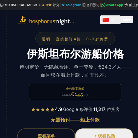
0 850 840 49 69
|
⭐
4.9★
评分
|
Telegram
|
🗓 当日预订
|
WhatsApp
|
💳 船上付款
|
ZH
透明 · 直接预订4折 · 0-3岁免费
伊斯坦布尔游船价格
透明定价、无隐藏费用。单一套餐，€24.3／人——
而且您在船上付款，而非现在。
全包晚宴游船
€24.3
€40.5
／人
★★★★★
4.9
·
Google 条评价
·
11,317
位宾客
无需预付——船上付款
查看菜单
观看视频